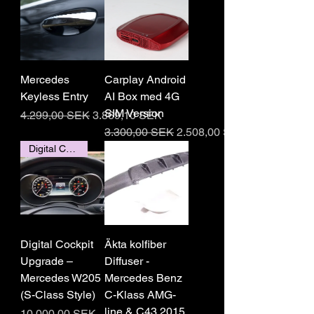
Mercedes
Carplay Android
Keyless Entry
AI Box med 4G
SIM Version
Regulær pris
Salgspris
4.299,00 SEK
3.869,10 SEK
Regulær pris
Salgspris
3.300,00 SEK
2.508,00 SEK
Digital Cockpit W205
Digital Cockpit
Äkta kolfiber
Upgrade –
Diffuser -
Mercedes W205
Mercedes Benz
(S-Class Style)
C-Klass AMG-
line & C43 2015
Pris
10.000,00 SEK