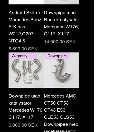
Android Skärm -
Downpipe med
Mercedes Benz
Race katalysator
E-Klass
Mercedes W176,
W212,C207
C117, X117
NTG4.5
Pris
14.000,00 SEK
Pris
6.599,00 SEK
Avgassystem
Downpipe
Downpipe utan
Mercedes AMG
katalysator
GT50 GT53
Mercedes W176,
GT43 E53
C117, X117
GLE53 CLS53
Downpipee med
Pris
6.000,00 SEK
racekatalysator