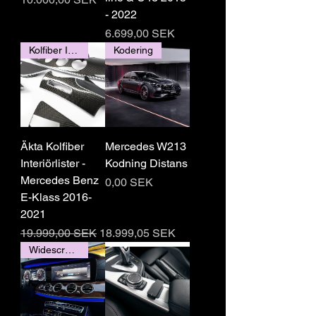
- 2022
Pris
6.699,00 SEK
Kolfiber Interiörlister
Kodering
Äkta Kolfiber
Mercedes W213
Interiörlister -
Kodning Distans
Mercedes Benz
Pris
0,00 SEK
E-Klass 2016-
2021
Regulær pris
Salgspris
19.999,00 SEK
18.999,05 SEK
Widescreen