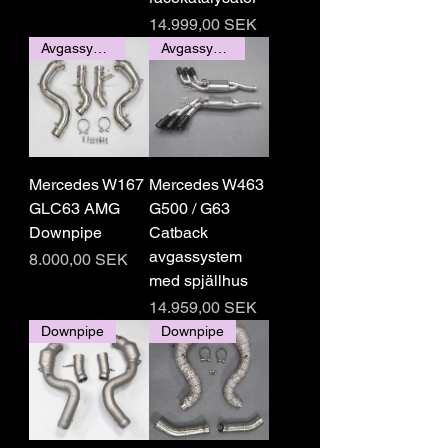
Pris
14.999,00 SEK
Avgassystem
Avgassystem
Mercedes W167
Mercedes W463
GLC63 AMG
G500 / G63
Downpipe
Catback
avgassystem
Pris
8.000,00 SEK
med spjällhus
Pris
14.959,00 SEK
Downpipe
Downpipe