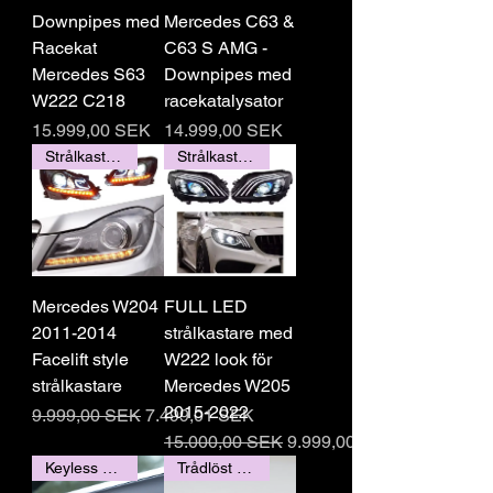
Downpipes med
Mercedes C63 &
Racekat
C63 S AMG -
Mercedes S63
Downpipes med
W222 C218
racekatalysator
Pris
Pris
15.999,00 SEK
14.999,00 SEK
Strålkastare
Strålkastare
Mercedes W204
FULL LED
2011-2014
strålkastare med
Facelift style
W222 look för
strålkastare
Mercedes W205
2015-2022
Regulær pris
Salgspris
9.999,00 SEK
7.499,01 SEK
Regulær pris
Salgspris
15.000,00 SEK
9.999,00 SEK
Keyless Entry
Trådlöst Carplay / Andorid