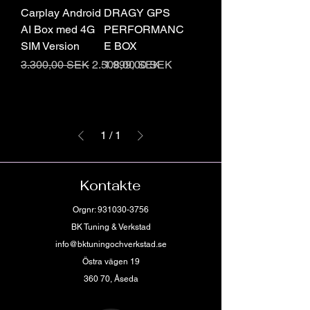
Carplay Android
DRAGY GPS
AI Box med 4G
PERFORMANC
SIM Version
E BOX
Regulær pris
Salgspris
Pris
3.300,00 SEK
2.508,00 SEK
1.999,00 SEK
1
/
1
Kontakte
Orgnr:
931030-3756
BK Tuning & Verkstad
info@bktuningochverkstad.se
Östra vägen 19
360 70, Åseda