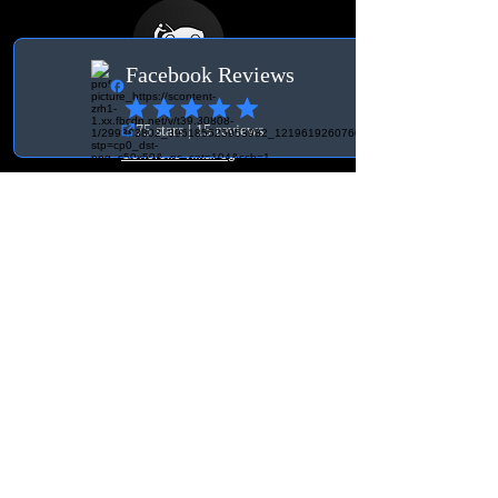
Vilkår
Generelle vilkår og
betingelser
Levering og
fortrydelsesret
Kontakte
BK Tuning & Werkstatt
info@bktuningochverkstad.se
Ebenaustrasse 15
6048, Horw
Schweiz