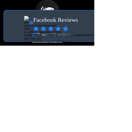
Vilkår
Generelle vilkår og
betingelser
Levering og
fortrydelsesret
Kontakte
BK Tuning & Werkstatt
info@bktuningochverkstad.se
Ebenaustrasse 15
6048, Horw
Schweiz