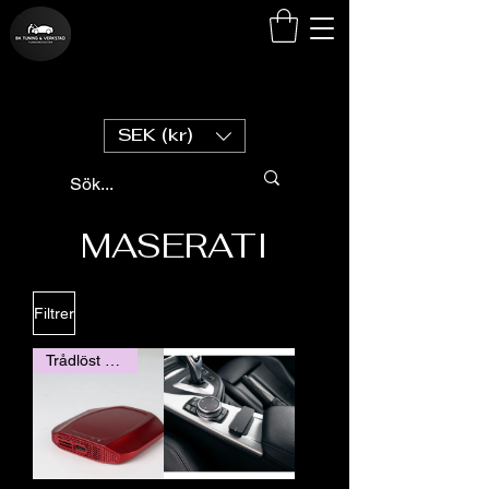
SEK (kr)
MASERATI
Filtrer
Trådlöst Carplay / Andorid