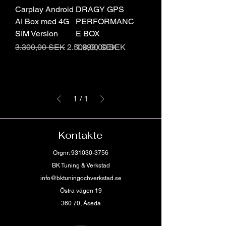
Carplay Android
DRAGY GPS
AI Box med 4G
PERFORMANC
SIM Version
E BOX
Regulær pris
Salgspris
Pris
3.300,00 SEK
2.508,00 SEK
1.999,00 SEK
1
/
1
Kontakte
Orgnr:
931030-3756
BK Tuning & Verkstad
info@bktuningochverkstad.se
Östra vägen 19
360 70, Åseda