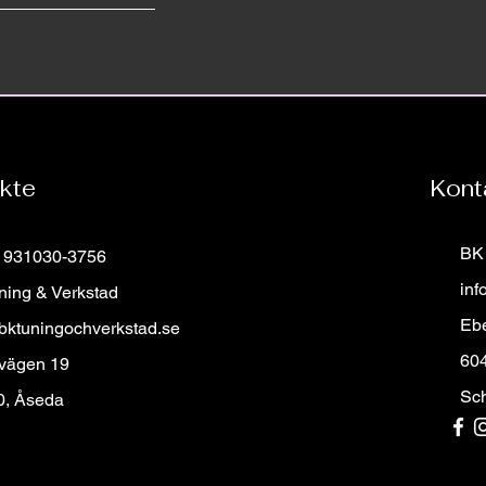
–
kte
Kont
BK 
: 931030-3756
inf
ning & Verkstad
Eb
bktuningochverkstad.se
60
 vägen 19
Sc
0, Åseda