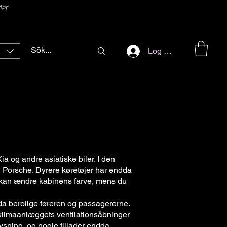
er
Log ind
ia og andre asiatiske biler. I den
 Porsche. Dyrere køretøjer har endda
mt kan ændre kabinens farve, mens du
da berolige føreren og passagererne.
klimaanlæggets ventilationsåbninger
ysning, og nogle tillader endda