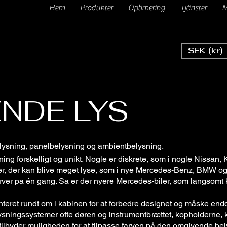
Hem
Produkter
Optimering
Tjänster
M
SEK (kr)
NDE LYS
lysning, panelbelysning og ambientbelysning.
ng forskelligt og unikt. Nogle er diskrete, som i nogle Nissan, K
er, der kan blive meget lyse, som i nye Mercedes-Benz, BMW og
o farver på én gang. Så er der nyere Mercedes-biler, som langso
teret rundt om i kabinen for at forbedre designet og måske end
sningssystemer ofte døren og instrumentbrættet, kopholderne, 
 tilbyder muligheden for at tilpasse farven på den omgivende bel