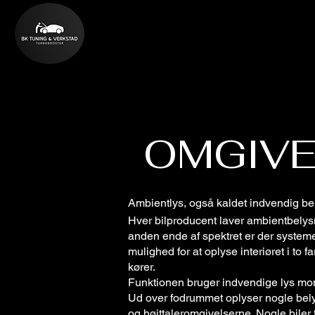
OMGIVE
Ambientlys, også kaldet indvendig be
Hver bilproducent laver ambientbelysni
anden ende af spektret er der system
mulighed for at oplyse interiøret i t
kører.
Funktionen bruger indvendige lys mon
Ud over fodrummet oplyser nogle bely
og højttaleromgivelserne. Nogle biler