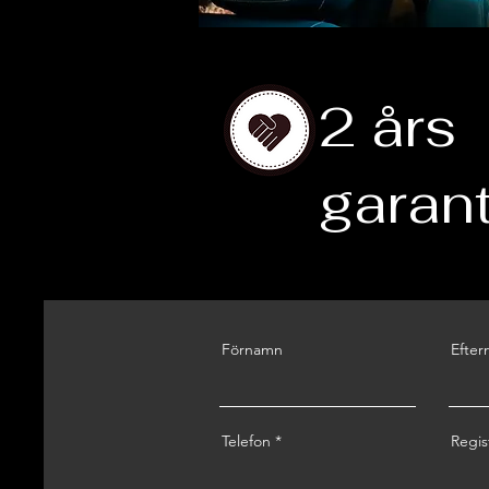
2 års
garant
Förnamn
Efte
Telefon
Regi