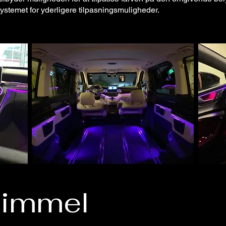
â
systemet for yderligere tilpasningsmuligheder.
himmel