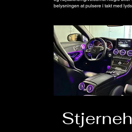
belysningen at pulsere i takt med lyd
Stjerne