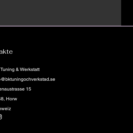
¡
akte
Tuning & Werkstatt
o@bktuningochverkstad.se
enaustrasse 15
48, Horw
hweiz