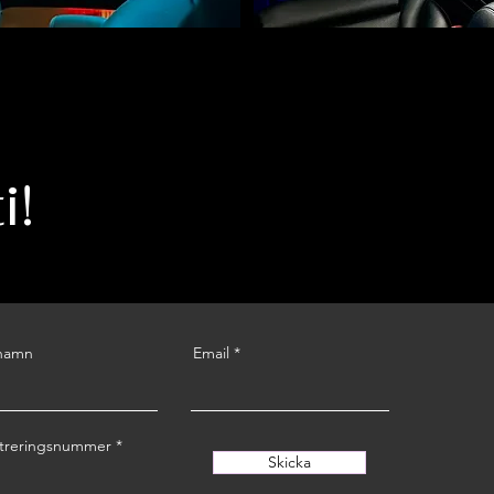
i!
rnamn
Email
streringsnummer
Skicka