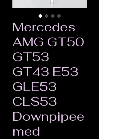
Mercedes
AMG GT50
GT53
GT43 E53
GLE53
CLS53
Downpipee
med