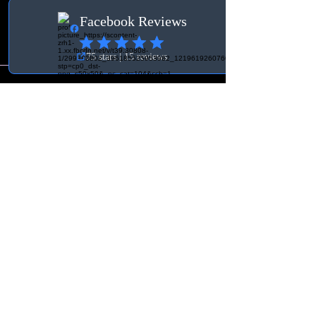
Mercedes - W167 GLC63 AMG 2017-
Kontakte
Orgnr:
931030-3756
BK Tuning & Verkstad
info@bktuningochverkstad.se
Östra vägen 19
360 70, Åseda
Vilkår
Generelle vilkår og