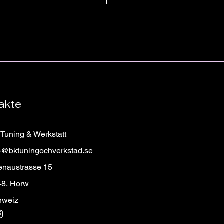
assar för exakt alla bilmodeller från
modell eller kaross. Vid beställning
ret för bilen du beställer din
jes med airbag.
åt för att säkerställa att du får
eringar vänligen kontakta oss!
ell!
mratt?
römratt som du inte hittar hos oss?
in på rattmenyn och fylla i
akte
a en bild på vilken ratt du önskar
r vi till dig med pris och detaljer!
Tuning & Werkstatt
o@bktuningochverkstad.se
enaustrasse 15
48, Horw
hweiz