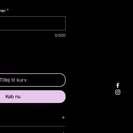
mer
*
0/500
Tilføj til kurv
Køb nu
ör just din bil!