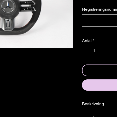
â
Registreringsnum
Antal
*
Beskrivning
Specialdesignad ratt f