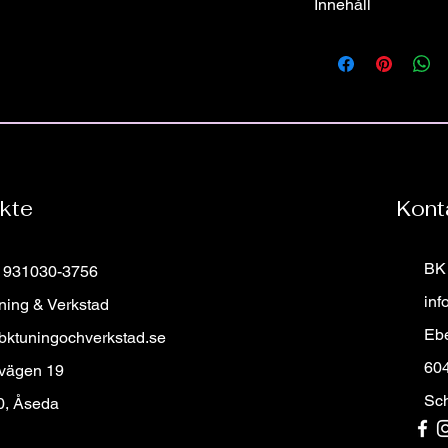
Innehåll
Alla rattar vi säljer p
Ratt & Airbag
bilmärket oavsett års
skriv registreringsnum
Alla våran rattar säl
specialdesignade ratt 
För frågor eller fund
ratten för just din mod
Hittar du inte din drö
Är du ute efter din d
Då kan du klicka din 
kte
Kont
formuläret samt bifog
beställa, så återkomme
BK 
: 931030-3756
inf
ning & Verkstad
Eb
bktuningochverkstad.se
60
 vägen 19
Sc
0, Åseda