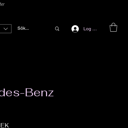
er
Log ind
des-Benz
Pris
SEK