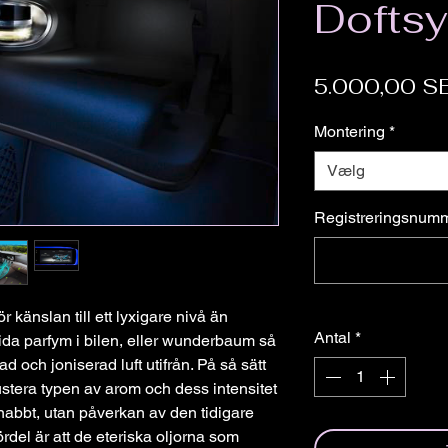
â
Dofts
5.000,00 S
Montering
*
Vælg
Registreringsnum
r känslan till ett lyxigare nivå än
Antal
*
sprida parfym i bilen, eller wunderbaum så
d och joniserad luft utifrån. På så sätt
stera typen av arom och dess intensitet
snabbt, utan påverkan av den tidigare
ördel är att de eteriska oljorna som