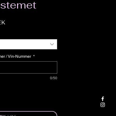
ystemet
Pris
EK
mer / Vin-Nummer
*
0/50