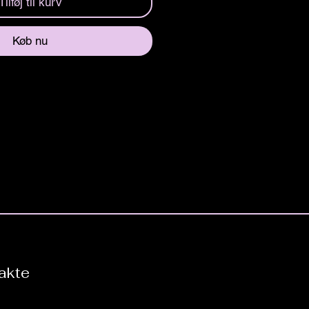
Tilføj til kurv
Køb nu
akte