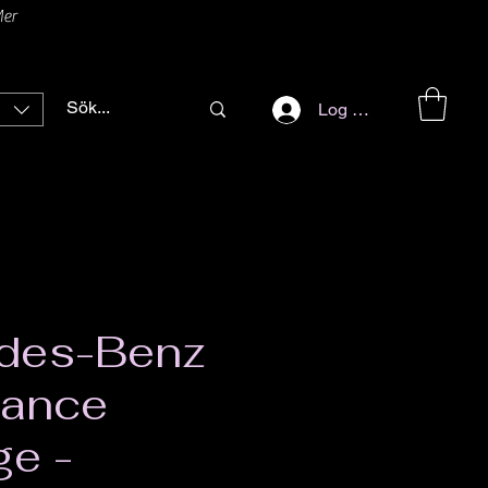
er
Log ind
des-Benz
lance
e -