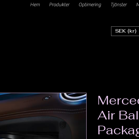
Hem
Produkter
Optimering
Tjänster
M
SEK (kr)
Merce
Air Ba
Packag