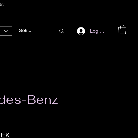
er
Log ind
des-Benz
Pris
SEK