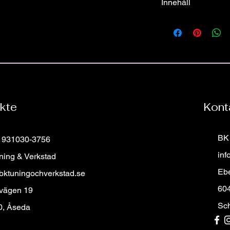
Innehåll
Alla rattar vi säljer p
Ratt & Airbag
bilmärket oavsett års
skriv registreringsnum
Alla våran rattar säl
specialdesignade ratt 
För frågor eller fund
ratten för just din mod
Hittar du inte din drö
Är du ute efter din d
Då kan du klicka din 
kte
Kont
formuläret samt bifog
beställa, så återkomme
BK 
: 931030-3756
inf
ning & Verkstad
Eb
bktuningochverkstad.se
60
 vägen 19
Sc
0, Åseda