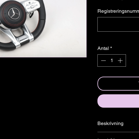
â
Registreringsnum
Antal
*
Beskrivning
Specialdesignad ratt f