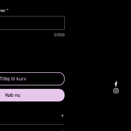
mer
*
0/500
Tilføj til kurv
Køb nu
ör just din bil!