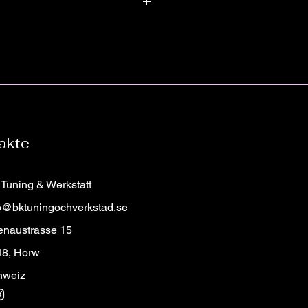
assar för exakt alla bilmodeller från
modell eller kaross. Vid beställning
ret för bilen du beställer din
jes med airbag.
åt för att säkerställa att du får
eringar vänligen kontakta oss!
ell!
mratt?
römratt som du inte hittar hos oss?
in på rattmenyn och fylla i
akte
a en bild på vilken ratt du önskar
r vi till dig med pris och detaljer!
Tuning & Werkstatt
o@bktuningochverkstad.se
enaustrasse 15
48, Horw
hweiz