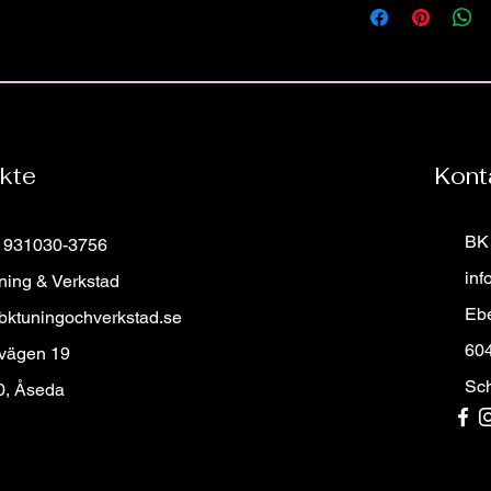
bilmärket oavsett års
skriv registreringsnum
Alla våran rattar säl
specialdesignade ratt 
För frågor eller fund
ratten för just din mod
Hittar du inte din drö
Är du ute efter din d
Då kan du klicka din 
kte
Kont
formuläret samt bifog
beställa, så återkomme
BK 
: 931030-3756
inf
ning & Verkstad
Eb
bktuningochverkstad.se
60
 vägen 19
Sc
0, Åseda