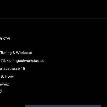
modell eller kaross. Vid beställning
ret för bilen du beställer din
jes med airbag.
åt för att säkerställa att du får
eringar vänligen kontakta oss!
ell!
mratt?
römratt som du inte hittar hos oss?
in på rattmenyn och fylla i
akte
a en bild på vilken ratt du önskar
r vi till dig med pris och detaljer!
Tuning & Werkstatt
o@bktuningochverkstad.se
enaustrasse 15
48, Horw
hweiz