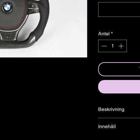
â
Antal
*
Beskrivning
Specialdesignad ratt f
Innehåll
Alla rattar vi säljer p
Ratt & Airbag