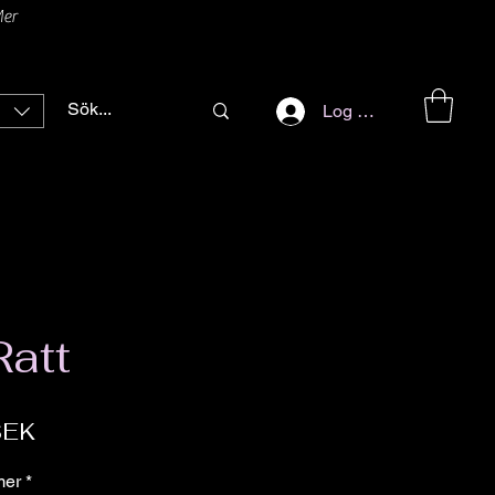
er
Log ind
att
Pris
SEK
mer
*