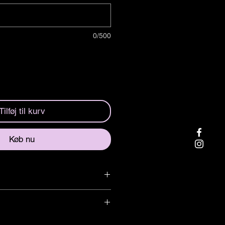
0/500
Tilføj til kurv
Køb nu
ör just din bil!
assar för exakt alla bilmodeller från