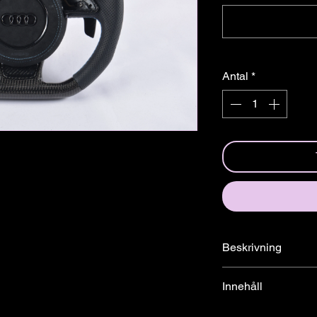
â
Antal
*
Beskrivning
Specialdesignad ratt f
Innehåll
Alla rattar vi säljer p
Ratt & Airbag