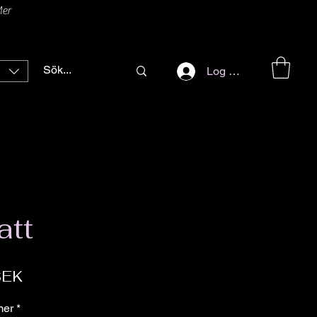
er
Log ind
att
Pris
SEK
mer
*