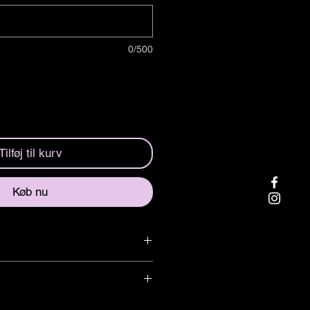
0/500
Tilføj til kurv
Køb nu
ör just din bil!
assar för exakt alla bilmodeller från