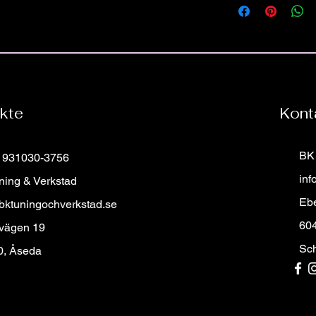
bilmärket oavsett års
skriv registreringsnum
Alla våran rattar säl
specialdesignade ratt 
För frågor eller fund
ratten för just din mod
Hittar du inte din drö
Är du ute efter din d
Då kan du klicka din 
kte
Kont
formuläret samt bifog
beställa, så återkomme
BK 
: 931030-3756
inf
ning & Verkstad
Eb
bktuningochverkstad.se
60
 vägen 19
Sc
0, Åseda