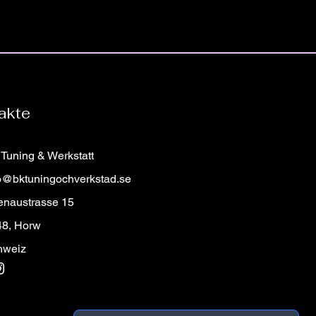
modell eller kaross. Vid beställning
ret för bilen du beställer din
jes med airbag.
åt för att säkerställa att du får
eringar vänligen kontakta oss!
ell!
mratt?
römratt som du inte hittar hos oss?
in på rattmenyn och fylla i
akte
a en bild på vilken ratt du önskar
r vi till dig med pris och detaljer!
Tuning & Werkstatt
o@bktuningochverkstad.se
enaustrasse 15
48, Horw
hweiz