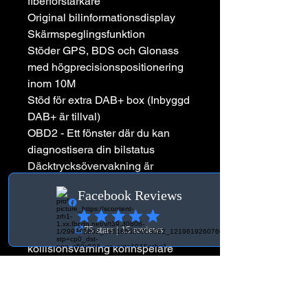
fiberförstärkare
Original bilinformationsdisplay
Skärmspeglingsfunktion
Stöder GPS, BDS och Glonass
med högprecisionspositionering
inom 10M
Stöd för extra DAB+ box (Inbyggd
DAB+ är tillval)
OBD2 - Ett fönster där du kan
diagnostisera din bilstatus
Däcktrycksövervakning är
tillgänglig
Stöd CVBS/AHD reversering,
720P/1080P
Inbyggd DVR Anti-
kollisionsvarning körinspelare
Flerspråk:
svenska/engelska/ryska/franska/t
yska/spanska/italienska/arabiska/