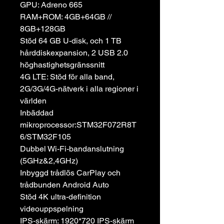
GPU: Adreno 665
RAM+ROM: 4GB+64GB //
8GB+128GB
Stöd 64 GB U-disk, och 1 TB
hårddiskexpansion, 2 USB 2.0
höghastighetsgränssnitt
4G LTE: Stöd för alla band,
2G/3G/4G-nätverk i alla regioner i
världen
Inbäddad
mikroprocessor:STM32F072R8T
6/STM32F105
Dubbel Wi-Fi-bandanslutning
(5GHz&2,4GHz)
Inbyggd trådlös CarPlay och
trådbunden Android Auto
Stöd 4K ultra-definition
videouppspelning
IPS-skärm: 1920*720 IPS-skärm