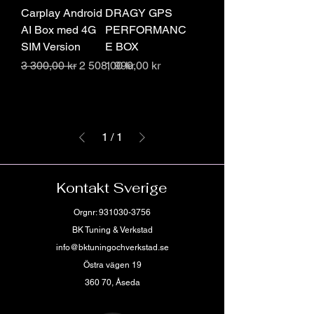
Carplay Android
DRAGY GPS
AI Box med 4G
PERFORMANC
SIM Version
E BOX
Ordinarie pris
Reapris
Pris
3 300,00 kr
2 508,00 kr
1 999,00 kr
1
/
1
Kontakt Sverige
Orgnr:
931030-3756
BK Tuning & Verkstad
info@bktuningochverkstad.se
Östra vägen 19
360 70, Åseda