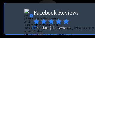
Villkor
Allmänna Villkor
Leverans & Ångerrätt
Kontakt Schweiz
BK Tuning & Werkstatt
info@bktuningochverkstad.se
Ebenaustrasse 15
6048, Horw
Schweiz
SEK (kr)