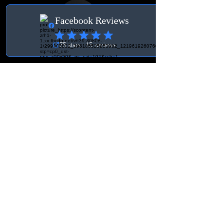
Villkor
Allmänna Villkor
Leverans & Ångerrätt
Kontakt Schweiz
BK Tuning & Werkstatt
info@bktuningochverkstad.se
Ebenaustrasse 15
6048, Horw
Schweiz
SEK (kr)