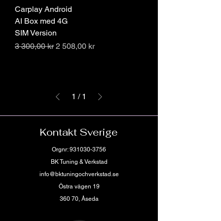
Carplay Android
AI Box med 4G
SIM Version
Ordinarie pris
Reapris
3 300,00 kr
2 508,00 kr
1
/
1
Kontakt Sverige
Orgnr:
931030-3756
BK Tuning & Verkstad
info@bktuningochverkstad.se
Östra vägen 19
360 70, Åseda