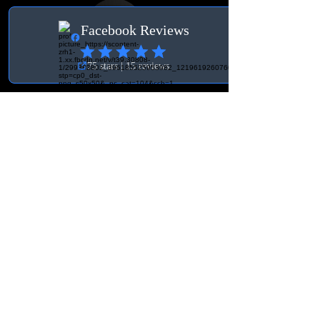
Villkor
Allmänna Villkor
Leverans & Ångerrätt
Kontakt Schweiz
BK Tuning & Werkstatt
info@bktuningochverkstad.se
Ebenaustrasse 15
6048, Horw
Schweiz
SEK (kr)