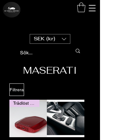
SEK (kr)
MASERATI
Filtrera
Trådlöst Carplay / Andorid