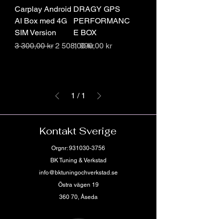
Carplay Android
DRAGY GPS
AI Box med 4G
PERFORMANC
SIM Version
E BOX
Ordinarie pris
Reapris
Pris
3 300,00 kr
2 508,00 kr
1 999,00 kr
1
/
1
Kontakt Sverige
Orgnr:
931030-3756
BK Tuning & Verkstad
info@bktuningochverkstad.se
Östra vägen 19
360 70, Åseda