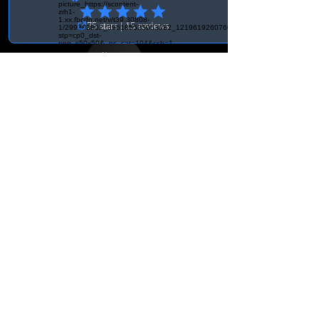
360 70, Åseda
welches du bei uns nicht findest?
Dann kannst du im Lenkradmenü auf
deins klicken und das Formular
ausfüllen und ein Bild deines
Wunschlenkrades anhängen. Wir
melden uns dann mit Preis und
Details bei dir!
Bedingungen
Allgemeine
Geschäftsbedingungen
Lieferung &
Widerrufsrecht
Kontakt Schweiz
Org.-Nr.:
931030-3756
BK Tuning & Werkstatt
info@bktuningochverkstad.se
Ebenaustrasse 15