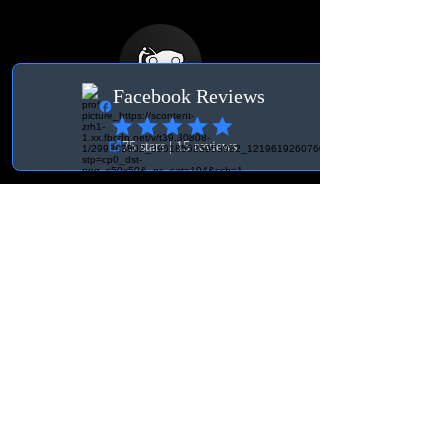
Bedingungen
Allgemeine
Geschäftsbedingungen
Lieferung &
Widerrufsrecht
Kontakt Schweiz
Org.-Nr.:
931030-3756
BK Tuning & Werkstatt
info@bktuningochverkstad.se
Ebenaustrasse 15
6048 Horw