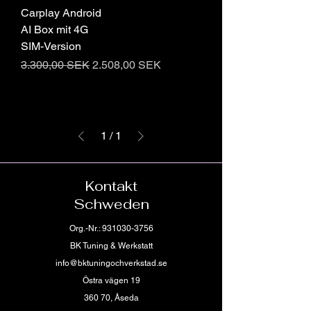
Carplay Android
AI Box mit 4G
SIM-Version
Standardpreis
Sale-Preis
3.300,00 SEK
2.508,00 SEK
1
/
1
Kontakt
Schweden
Org.-Nr.:
931030-3756
BK Tuning & Werkstatt
info@bktuningochverkstad.se
Östra vägen 19
360 70, Åseda