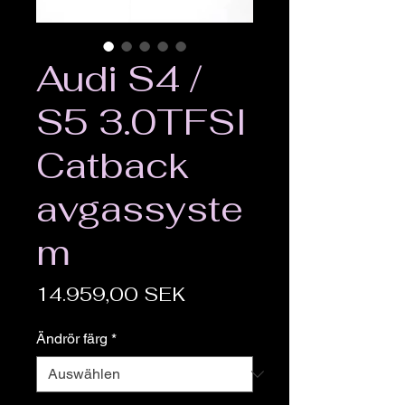
Audi S4 /
S5 3.0TFSI
Catback
avgassyste
m
Preis
14.959,00 SEK
Ändrör färg
*