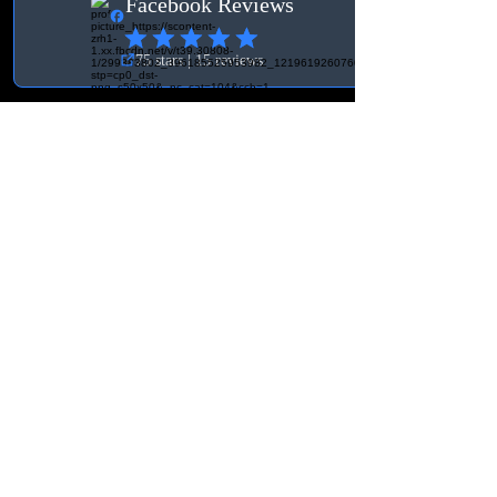
BMW F22 240i 2015-2023
Kontakt Sverige
Orgnr:
931030-3756
BK Tuning & Verkstad
info@bktuningochverkstad.se
Östra vägen 19
360 70, Åseda
Villkor
Allmänna Villkor